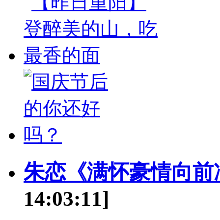
朱恋《满怀豪情向前
14:03:11]