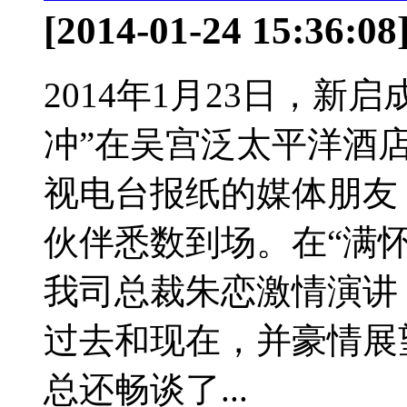
[2014-01-24 15:36:08
2014年1月23日，新
冲”在吴宫泛太平洋酒
视电台报纸的媒体朋友
伙伴悉数到场。在“满
我司总裁朱恋激情演讲
过去和现在，并豪情展
总还畅谈了...