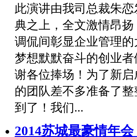
此演讲由我司总裁朱恋发
典之上，全文激情昂扬
调侃间彰显企业管理的
梦想默默奋斗的创业者
谢各位捧场！为了新启
的团队差不多准备了整
到了！我们...
2014苏城最豪情年