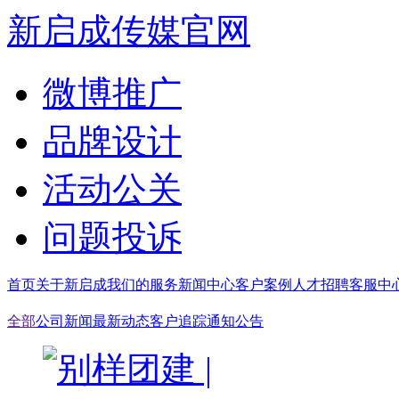
新启成传媒官网
微博推广
品牌设计
活动公关
问题投诉
首页
关于新启成
我们的服务
新闻中心
客户案例
人才招聘
客服中
全部
公司新闻
最新动态
客户追踪
通知公告